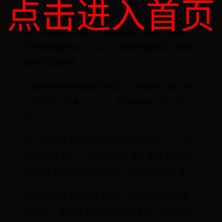
点击进入首页
记者就此咨询了平台客服，客服以邮件回复
称，充值限额以官方渠道充值页面显示的最大
可充值金额为准，自定义金额页面会显示单笔
最大充值金额。
记者再在充值界面点击自定义金额后，输入栏
上方提示“请输入1（元）到999999（元）整
数”。
另一家直播平台的充值方式是兑换“电×”，1元
兑换10枚“电×”，用户可使用“电×”购买直播间
内礼物“打赏”，价格折合0.1元到2300元不等。
充值渠道位于礼物栏右侧，充值档位从1元到
1998元，右侧还有自定义充值金额。该平台对