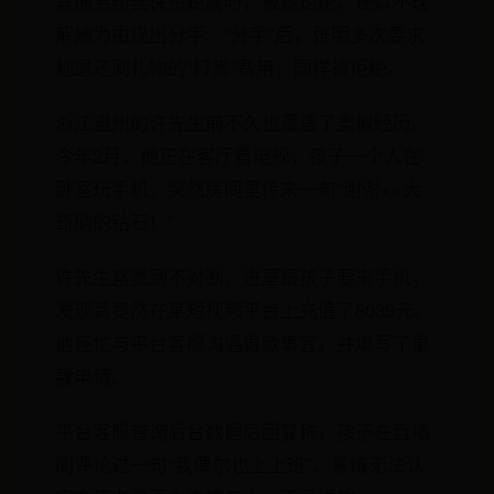
其他男粉丝保持距离时，被她拒绝，还以不理
解她为由提出分手。“分手”后，张明多次要求
她退还刷礼物的“打赏”费用，同样被拒绝。
浙江温州的许先生前不久也遭遇了类似经历。
今年2月，他正在客厅看电视，孩子一个人在
卧室玩手机，突然房间里传来一句“谢谢××大
哥刷的钻石！”
许先生察觉到不对劲，进屋跟孩子要来手机，
发现其竟然在某短视频平台上充值了8039元。
他连忙与平台客服沟通退款事宜，并填写了退
款申请。
平台客服查询后台数据后回复称，孩子在直播
间评论过一句“我偶尔也上上班”，系统无法认