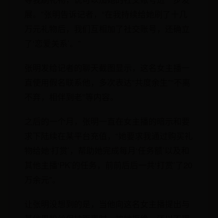
展。”张明告诉记者，“在我持续给她刷了十几
万元礼物后，我们互相加了社交账号，还确立
了‘恋爱关系’。”
张明发给记者的聊天截图显示，这名女主播一
直使用假名联系他，多次表达“共度余生”“不离
不弃，相伴到老”等内容。
之后的一个月，张明一直在女主播的暗示和要
求下陆续在某平台充值，“她要求我通过购买礼
物给她‘打赏’，帮助她完成每月‘任务额’以及和
其他主播‘PK’的任务，前前后后一共‘打赏’了20
万余元”。
让张明没想到的是，当他向这名女主播提出与