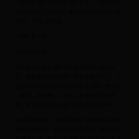
《法治日报》记者近日调查发现，一些直播平
台并未执行上述规定，甚至存在纵容用户大额
充值、“打赏”的现象。
大额打赏主播
平台没有提醒
张明经常登录直播平台观看短视频。前段时
间，他被某直播平台的一名女主播所吸引，之
后多次进入该直播间给这名女主播刷小额礼物
（送花、金币等）。随后，女主播留意到张
明，多次用言语暗示他为其刷更多的礼物。
“她在直播间说，给她刷‘糖果飞船’等高价礼物
就能与她私聊。在我给她发私信后，她多次诱
导我刷礼物，说可以加她的社交账号进一步发