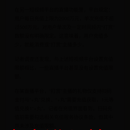
在另一短视频平台的直播功能里，平台规定：
用户每日充值上限为2000万元，单次充值不超
过500万元。对用户单次及一定时间段内“打赏”
数额没有明确限定。这意味着，用户充值多
少，就能消费或“打赏”主播多少。
记者调查还发现，与上述短视频平台设置充值
限额相比，一些直播平台甚至没有设置充值限
额。
在某直播平台，“打赏”主播的礼物仅支持扫码
支付与“×丸”兑换，“×丸”需要充值获取，1元等
值兑换1“×丸”。记者在充值界面看到，扫码充
值前需要勾选相关充值服务协议条款，但其中
并未涉及充值限额。