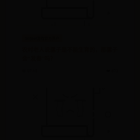
365bet游戏官方开户
农村老人说骡子是不能生育的，那骡子
会“发春”吗？
📅 07-15
❤️ 873