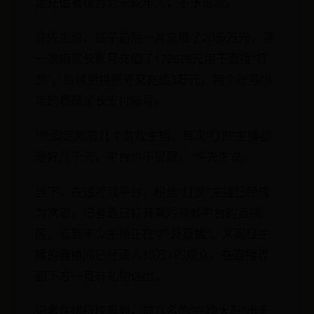
定充值者是否为未成年人，不予退款。
许先生说，孩子前后一共充值了20多万元，第
一次用家长账号充值了179676元用于直播“打
赏”，后续更换账号又充值3万元，两个账号绑
定的都是家长支付账号。
“他固定观看几个游戏主播，每次‘打赏’主播都
是好几千元，平台也不提醒。”许先生说。
当下，在短视频平台，粉丝“打赏”主播已经成
为常态。记者近日打开某短视频平台的直播
区，看到不少主播正在“户外直播”。某网红主
播的直播间已经涌入10万+的观众，在直播界
面下方一直有礼物送出。
记者在排行榜看到，前几名的“在榜大哥”出手