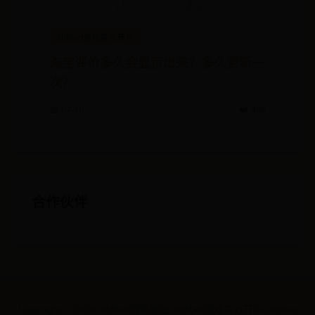
365bet游戏官方开户
淘宝评价多久会显示出来？多久更新一
次？
📅 07-10
❤️ 406
合作伙伴
Copyright ©
2026
365bet网站地址-365bet游戏官方开户-365bet