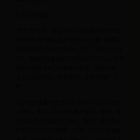
打赏没有限额
“打赏”的背后，是近年来网络直播表演成为我
国经济发展的新业态并迅速兴起。据《中国互
联网络发展状况统计报告》显示，截至2023年
6月，我国网络直播用户规模达7.65亿人。而当
前网络直播表演行业相关从业者（视频平台、
主播及经纪机构）的重要收入来源为用户“打
赏”。
为了规范直播“打赏”行为，2020年11月发布的
《通知》要求，平台应对用户每次、每日、每
月最高“打赏”金额进行限制。在用户每日或每
月累计“打赏”达到限额一半时，平台应有消费
提醒，经短信验证等方式确认后，才能进行下