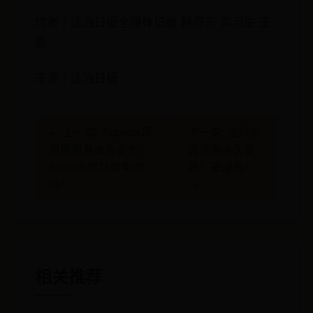
作者｜法治日报全媒体记者 韩丹东 实习生 王
晶
来源｜法治日报
← 上一篇: Airpods耳
下一篇: 监狱学
机使用寿命有多长？
园漫画多久更
Airpods可以换电池
新？是漫画！
吗？
→
相关推荐