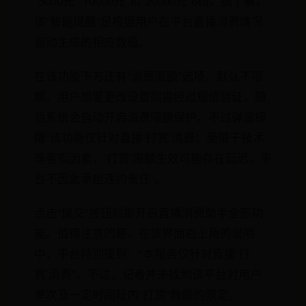
“5000元”“10000元”和“20000元”6档。据了解，
该“智能提醒”是根据用户在平台直播消费情况
自动生成的相应数值。
在该功能下方还有“消费限额”选项，默认不限
额。用户想要更改设置则需经过短信验证，随
后系统会自动开启消费限额保护。不过弹窗提
醒“该功能仅针对直播‘打赏’消费；受限于技术
等客观因素，‘打赏’限额生效可能存在延迟，平
台不因此承担违约责任”。
点击“提交”按钮后即开启直播消费助手全部功
能。值得注意的是，在该界面右上角的说明
中，平台特别提到：“本服务仅针对直播‘打
赏’消费”。不过，记者并未找到该平台对用户
单次及一定时间段内“打赏”数额的限定。