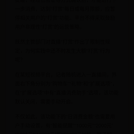
一步消费，达到“打赏”每日或每月限额，应暂
停相关用户的“打赏”功能。平台不得采取鼓励
用户非理性“打赏”的运营策略。
既然主管部门对直播“打赏”作出了限制性规
定，为何实践中还不时发生大额“打赏”行为
呢？
在某短视频平台，记者随机进入一直播间，界
面右下角分别为“购物车”“礼物”和“扩展选项”，
在“扩展选项”中有“直播消费助手”选项，该功能
默认关闭，需要手动开启。
不仅如此，该功能下的“日消费金额”也需要用
户手动设置，有“智能提醒”“1000元”“2000元”