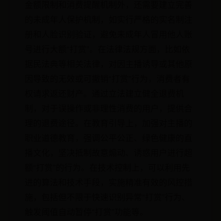
金额限制和消费提醒机制外，还需要建立完善
的未成年人保护机制，如实行严格的实名制注
册和人脸识别验证，避免未成年人冒用他人账
号进行大额“打赏”。在法律法规方面，比如依
据民法典等相关法律，对因主播诱导或其他原
因导致的无效或可撤销“打赏”行为，消费者有
权请求返还财产。通过立法建立健全退费机
制，对于误操作或非理性消费的用户，提供合
理的退费途径。在教育引导上，加强对主播的
职业道德教育，强调公平公正、绿色健康的直
播文化，坚决抵制故意煽动、诱惑用户进行超
额“打赏”的行为。在技术控制上，可以利用先
进的算法和技术手段，实施精准有效的风控措
施，包括但不限于快速识别异常“打赏”行为、
触发阈值自动暂停“打赏”功能等。