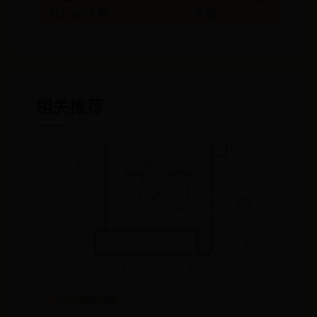
代) rom下载
衣服 →
相关推荐
365bet网站地址