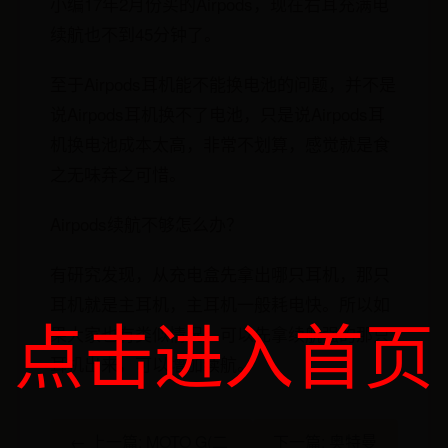
小编17年2月份买的Airpods，现在右耳充满电
续航也不到45分钟了。
至于Airpods耳机能不能换电池的问题，并不是
说Airpods耳机换不了电池，只是说Airpods耳
机换电池成本太高，非常不划算，感觉就是食
之无味弃之可惜。
Airpods续航不够怎么办？
有研究发现，从充电盒先拿出哪只耳机，那只
耳机就是主耳机，主耳机一般耗电快。所以如
点击进入首页
果大家也有类似情况，可以先拿续航强的那只
耳机出来，可以增加续航。
← 上一篇: MOTO G(二
下一篇: 奥特曼