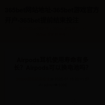
365bet网站地址-365bet游戏官方
开户-365bet提前结束投注
首页
365bet网站地址
365bet游戏官方开户
365bet提前结束投注
Airpods耳机使用寿命有多
长？Airpods可以换电池吗？
365bet提前结束投注
📅 2025-07-15 20:11:57
✍️ admin
👁️ 9396