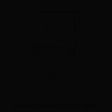
中国禁止使用Instagram的原因分析！详细图文