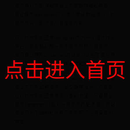
政府难以控制其服务器上的数据存储和传输。
禁止使用Instagram可以减少跨境数据流动，加
强政府对公民信息的管理和控制。
四、社会影响因素Instagram作为一个图片社交
平台，很容易扩散一些不良信息和负面影响。
政府禁止使用Instagram可以减少这些不良信息
点击进入首页
的传播，保护公民的心理健康和社会稳定。
综上所述，中国禁止使用Instagram的原因主要
是出于内容监管需求、社交媒体竞争、信息掌
控和社会影响因素等多方面的考量。尽管禁止
使用Instagram可能对一些用户产生不便，但这
是政府为了维护社会稳定和国家安全而采取的
措施。