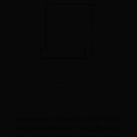
本站所有直播信号和视频录像均由用户收集或
从搜索引擎搜索整理获得，所有内容均来自互