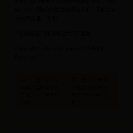
联网，我们自身不提供任何直播信号和视频内
容，如有侵犯您的权益请通知我们，我们会第
一时间处理，谢谢！
点此联系我们网站地图世界杯直播
Copyright ©2020 yoozhibo.net All Rights
Reserved
← 上一篇: 为什么
下一篇: 华为荣耀
有些青蛙能在冬天
V9拍照到底如何？
冻僵，而在春天又
看完这些照片你就
复活
懂了 →