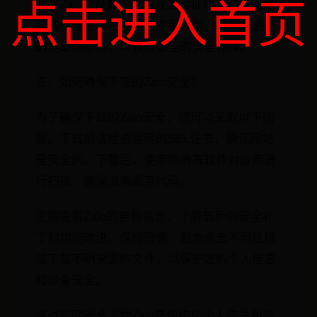
点击进入首页
以在Zalo的设置中开启双重验证功能，增强账
户的安全性。定期更新应用程序，确保您使用
的是最新版本，以获得最佳的安全保障。
五、如何确保下载的Zalo安全？
为了确保下载的Zalo安全，您可以采取以下措
施。下载前请检查官网的SSL证书，确保网站
是安全的。下载后，使用防病毒软件对应用进
行扫描，确保没有恶意代码。
定期查看Zalo的更新信息，了解最新的安全补
丁和功能改进。保持警惕，避免点击不明链接
或下载不明来源的文件，以保护您的个人信息
和设备安全。
通过官网安全下载Zalo是保护您个人信息和设