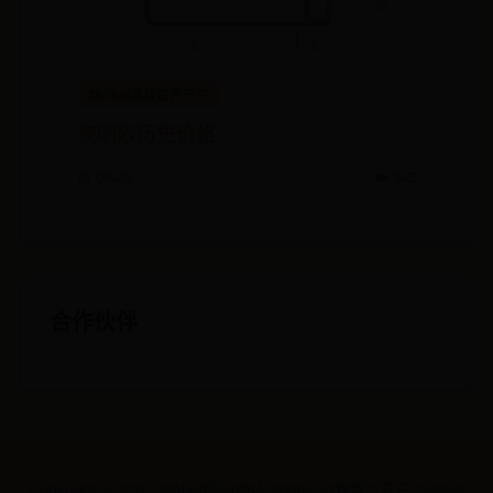
365bet游戏官方开户
夜明砂历史价格
📅 08-20
❤️ 345
合作伙伴
Copyright ©
2026
365bet网站地址-365bet游戏官方开户-365bet