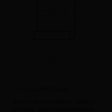
一、为什么选择官网下载Zalo？
选择官网下载Zalo的原因有很多。官网是Zalo
的官方渠道，确保您下载的应用是最新版本，