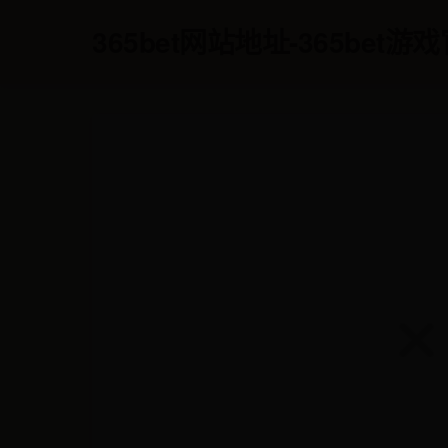
365bet网站地址-365bet