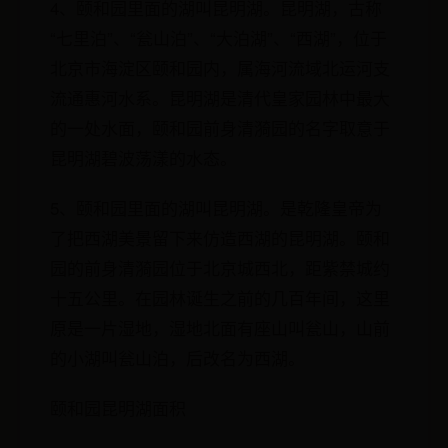
4、颐和园里面的湖叫昆明湖。昆明湖，古称
“七里泊”、“瓮山泊”、“大泊湖”、“西湖”，位于
北京市海淀区颐和园内，属海河流域北运河支
流通惠河水系。昆明湖是清代皇家园林中最大
的一处水面，颐和园前身清漪园的名字取意于
昆明湖碧波荡漾的水态。
5、颐和园里面的湖叫昆明湖。是乾隆皇帝为
了把西湖美景留下来仿造西湖的昆明湖。颐和
园的前身清漪园位于北京城西北，距紫禁城约
十五公里。在园林诞生之前的几百年间，这里
原是一片湿地，湿地北面有座山叫瓮山，山前
的小湖叫瓮山泊，后改名为西湖。
颐和园昆明湖面积