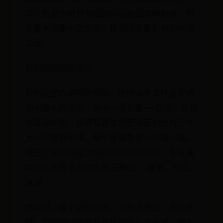
域，后湖也可分为后湖和谐趣园湖两部分，但
主要水面集中在大湖。昆明湖总面积有3000亩
之阔。
颐和园昆明湖简介
颐和园里的湖叫昆明湖。昆明湖是清代皇家诸
园中最大的湖泊，湖中一道长堤──西堤，自西
北逶迤向南。西堤及其支堤把湖面划分为三个
大小不等的水域，每个水域各有一个湖心岛。
这三个岛在湖面上成鼎足而峙的布列，象征着
中国古老传说中的东海三神山──蓬莱、方丈、
瀛洲。
昆明湖，位于颐和园内，北依万寿山，南向平
野。昆明湖以西堤及支堤相隔分为东湖、西北