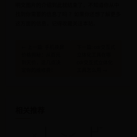
明文图片的介绍到此就结束了，不知道你从中
找到你需要的信息了吗 ？如果你还想了解更多
这方面的信息，记得收藏关注本站。
← 上一篇: 手机换屏
下一篇: cdr交互式
价格揭秘：从百元
立体化工具在哪
到天价，这几点决
cdr交互式立体化
定你的维修费！
工具怎么用 →
相关推荐