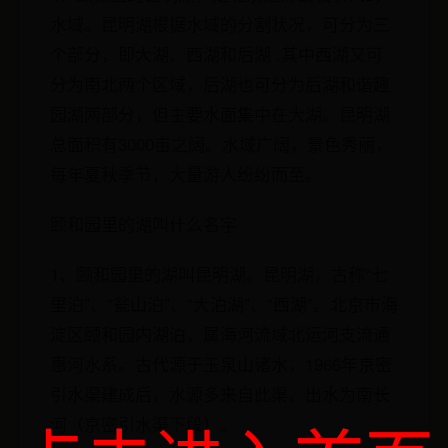
水域。昆明湖根据水域的分割状况，可分为三
个部分，即大湖、西湖和后湖 .其中西湖又可
分为南北两个区域，后湖也可分为后湖和谐趣
园湖两部分，但主要水面集中在大湖。昆明湖
总面积有3000亩之阔。水域广阔，景色秀丽，
每年夏秋季节，大量游人纷纷而至。
颐和园里的湖叫什么名字
1、颐和园里的湖叫昆明湖。昆明湖，古称“七
里泊”、“瓮山泊”、“大泊湖”、“西湖”。北京市海
淀区颐和园内湖泊，属海河流域北运河支流通
惠河水系。古代源于玉泉山诸水，1966年京密
引水渠建成后，水源多来自此渠。出水为南长
河（京密引水渠下段）。