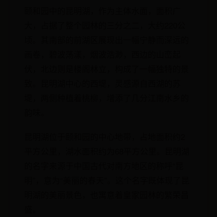
颐和园中的昆明湖，作为主体水面，面积广
大，占据了整个园林的三分之二，大约220公
顷。其南部的前湖区展现出一幅宁静而深远的
画卷，碧波荡漾，烟波浩渺，西边的山峦起
伏，北边则是楼阁林立，构成了一幅独特的景
致。昆明湖中心的西堤，灵感源自西湖的苏
堤，两侧种植着桃柳，增添了几分江南水乡的
韵味。
昆明湖位于颐和园的中心地带，占地面积约2
平方公里，湖水面积约为68平方公里。昆明湖
的名字来源于中国古代对南方地区的称呼“昆
明”，意为“美丽的春天”。这个名字既体现了昆
明湖的美丽景色，也寓意着皇家园林的繁荣昌
盛。