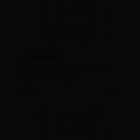
365bet提前结束投注
广州一宠物店长期售卖带病“星期宠”：
被罚51万，吊销执照
📅 06-27
❤️ 675