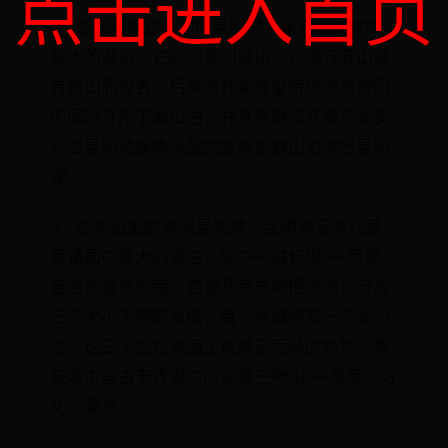
点击进入首页
2、颐和园旁边的湖叫昆明湖，是清代园林中
较大的湖泊。它的前身叫翁山泊，因万寿山前
有翁山而得名。后来清代乾隆皇帝修建清漪园
的同时开拓了翁山泊，并且根据汉武帝在长安
开凿昆明池操练水战的故事把翁山泊改名昆明
湖。
3、颐和园里的湖叫昆明湖。昆明湖是清代皇
家诸园中最大的湖泊，湖中一道长堤──西堤，
自西北逶迤向南。西堤及其支堤把湖面划分为
三个大小不等的水域，每个水域各有一个湖心
岛。这三个岛在湖面上成鼎足而峙的布列，象
征着中国古老传说中的东海三神山──蓬莱、方
丈、瀛洲。