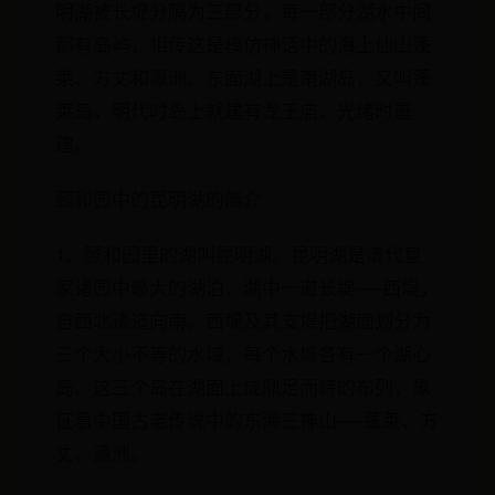
明湖被长堤分隔为三部分，每一部分湖水中间
都有岛屿，相传这是模仿神话中的海上仙山蓬
莱、方丈和瀛洲。东面湖上是南湖岛，又叫蓬
莱岛，明代时岛上就建有龙王庙，光绪时重
建。
颐和园中的昆明湖的简介
1、颐和园里的湖叫昆明湖。昆明湖是清代皇
家诸园中最大的湖泊，湖中一道长堤──西堤，
自西北逶迤向南。西堤及其支堤把湖面划分为
三个大小不等的水域，每个水域各有一个湖心
岛。这三个岛在湖面上成鼎足而峙的布列，象
征着中国古老传说中的东海三神山──蓬莱、方
丈、瀛洲。