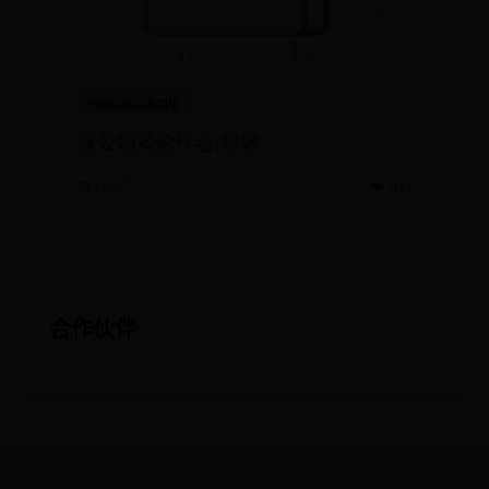
365bet网站地址
雷公炮炙论作者:雷敩
📅 06-27
❤️ 917
合作伙伴