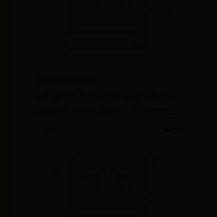
365bet游戏官方开户
十大国产汽车品牌盘点 中国汽车品牌
排名 国产车哪个牌子好→MAIGOO生
活榜
📅 06-27
❤️ 269