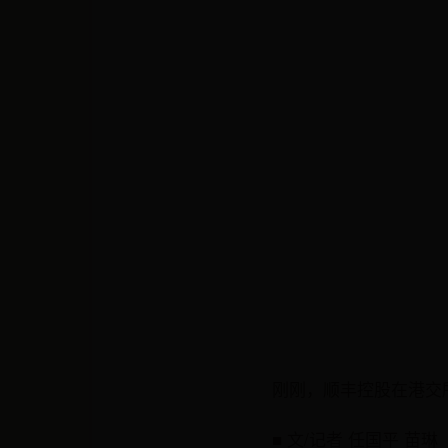
刚刚，顺丰控股在港交
■ 文/记者 任国平 苗琳