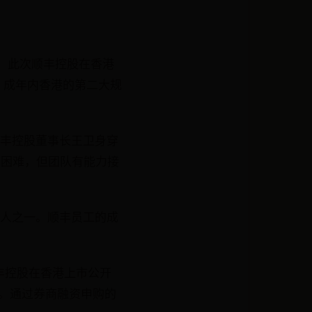
上市，此次顺丰控股在香港
元，成年内香港的第二大规
顺丰控股董事长王卫身穿
少困难，但团队有能力接
证人之一。顺丰员工的成
丰控股在香港上市公开
元。通过券商融资申购的