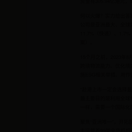
资金有305.94亿港元，
何以火爆？实力给出答
公司是亚洲最大、全球
11.7%（快递）、1.
案）。
15个月之前，2023
跨境物流能力、优化境
施ESG相关举措、用
“赴港上市一定会选择
最主要目的是利用全球
一样，需要一个国际化
聚焦“亚洲唯一”，开
丰运营着99架全货机机