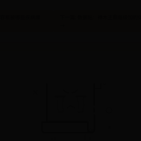
性，容易被哪些疾病缠
下一篇: 数据帖：神木王鼎每级加的
→