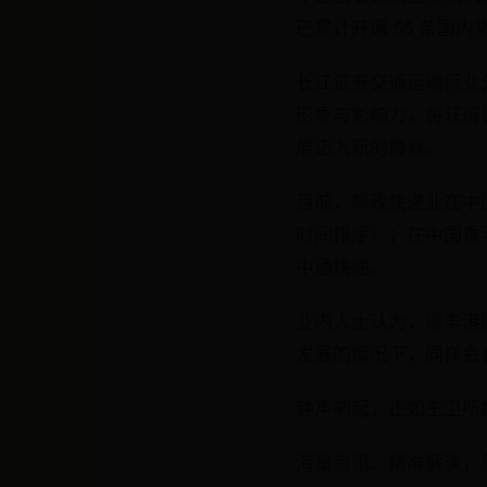
已累计开通 55 条国
长江证券交通运输行业
形象与影响力，将获得
展迈入新的篇章。
目前，邮政快递业在中
时间排序）；在中国香
中通快递。
业内人士认为，顺丰港
发展的情况下，同样会
钟声响起，正如王卫所
海量资讯、精准解读，