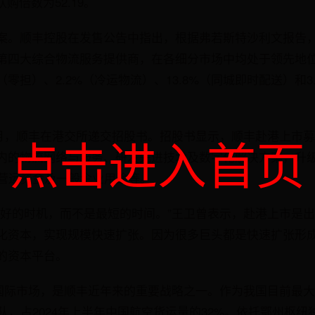
认购倍数为52.19。
案。顺丰控股在发售公告中指出，根据弗若斯特沙利文报告，按
第四大综合物流服务提供商，在各细分市场中均处于领先地
7%（零担）、2.2%（冷运物流）、13.8%（同城即时配送）和
年8月，顺丰在港交所递交招股书。招股书显示，顺丰赴港上市
点击进入首页
内的物流网络与服务、研发先进技术及数字化解决方案，升
作营运资金及一般企业用途等。
最好的时机，而不是最短的时间。”王卫曾表示，赴港上市是
化资本，实现规模快速扩张。因为很多巨头都是快速扩张形
的资本平台。
拓国际市场，是顺丰近年来的重要战略之一。作为我国目前最
队，占2024年上半年中国航空货运量的32%。依托鄂州枢