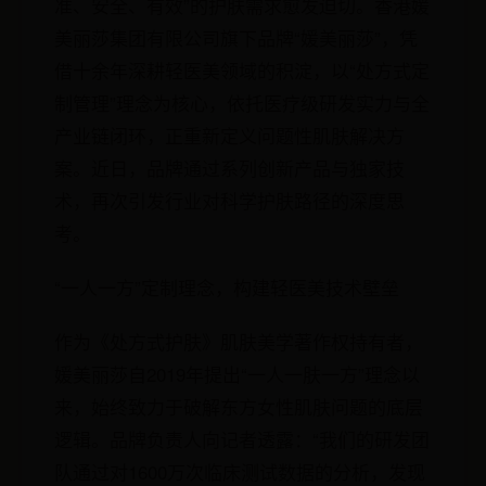
准、安全、有效”的护肤需求愈发迫切。香港媛
美丽莎集团有限公司旗下品牌“媛美丽莎”，凭
借十余年深耕轻医美领域的积淀，以“处方式定
制管理”理念为核心，依托医疗级研发实力与全
产业链闭环，正重新定义问题性肌肤解决方
案。近日，品牌通过系列创新产品与独家技
术，再次引发行业对科学护肤路径的深度思
考。
“一人一方”定制理念，构建轻医美技术壁垒
作为《处方式护肤》肌肤美学著作权持有者，
媛美丽莎自2019年提出“一人一肤一方”理念以
来，始终致力于破解东方女性肌肤问题的底层
逻辑。品牌负责人向记者透露：“我们的研发团
队通过对1600万次临床测试数据的分析，发现