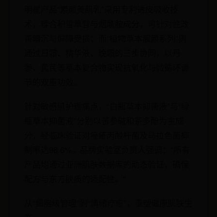
明星产品“素颜美肌乳”采用专利透皮吸收技
术，糅合积雪草苷与烟酰胺成分，可针对性改
善暗沉与屏障受损；而“植物草本靓颜系列”则
通过日霜、精华液、晚霜的三步协同，以丹
参、黄芪等草本复合物实现抗氧化与微循环调
节的双重功效。
针对敏感肌护理痛点，“白瓶草本抑菌液”与“绿
瓶草本抑菌液”分别以苦参碱和茶多酚为主成
分，经临床验证对痤疮丙酸杆菌及马拉色菌抑
制率达98.6%。品牌实验室负责人强调：“所有
产品均通过亚洲肌肤数据库的动态验证，确保
配方与东方肤质的适配性。”
从“细胞级管理”到“情绪疗愈”，重塑健康肌肤生