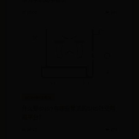
华为手机助手备份
📅 07-02
❤️ 201
365bet网站地址
什么是SNS?有哪些常见的SNS社交网
络平台？
📅 06-27
❤️ 274