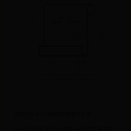
烤箱花生米-十分钟烤出香脆花生米
64.6万人浏览 2.1万人收藏 446人做过 APP中