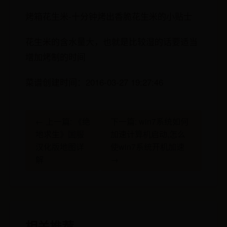
烤箱花生米-十分钟烤出香脆花生米的小贴士
花生米的含水量大，也就是比较湿的话要适当
增加烤制的时间
菜谱创建时间：2016-03-27 19:27:46
← 上一篇: 《绝
下一篇: win7系统如何
地求生》国服
加速计算机启动,怎么
汉化版地图详
使win7系统开机加速
解
→
相关推荐