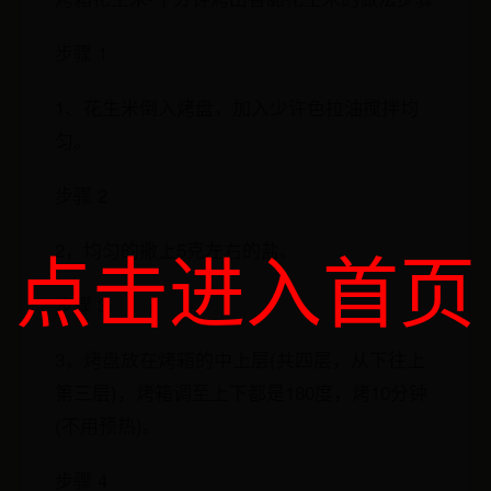
步骤 1
1、花生米倒入烤盘，加入少许色拉油搅拌均
匀。
步骤 2
点击进入首页
2，均匀的撒上5克左右的盐。
步骤 3
3，烤盘放在烤箱的中上层(共四层，从下往上
第三层)，烤箱调至上下都是180度，烤10分钟
(不用预热)。
步骤 4