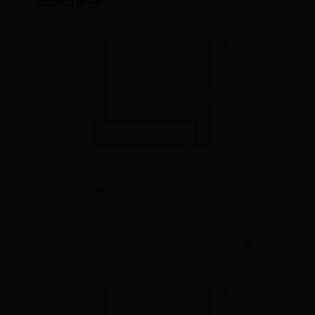
365bet网站地址
一路向西二之泰西
📅 08-07
❤️ 97