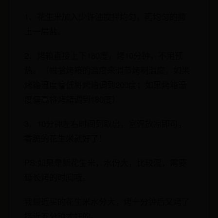
1、花生米加入少许油搅拌均匀，再均匀的撒
上一层盐。
2、烤箱直接上下180度，烤10分钟，不用预
热。（根据烤箱的温度来调节烤制温度，如果
烤箱温度偏低将烤箱调到200度；如果烤箱温
度偏高将烤箱调到180度）
3、10分钟左右时间到取出，室温放凉即可，
香脆的花生米就好了！
PS:如果是新花生米，水份大，比较湿，需要
延长烤的时间哦。
我最近买的花生米水分大，烤十分钟后又烤了
接近五分钟才好的。