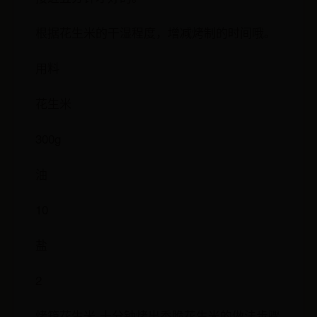
根据花生米的干湿程度，增减烤制的时间哦。
用料
花生米
300g
油
10
盐
2
烤箱花生米-十分钟烤出香脆花生米的做法步骤