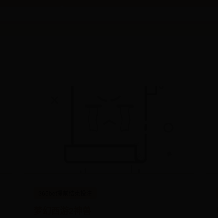
365bet提前结束投注
梦幻西游2神兽