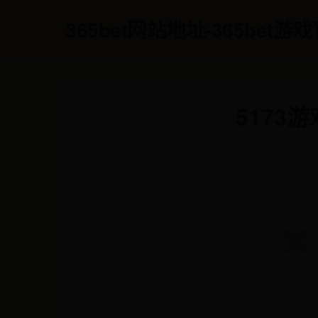
365bet网站地址-365bet
517