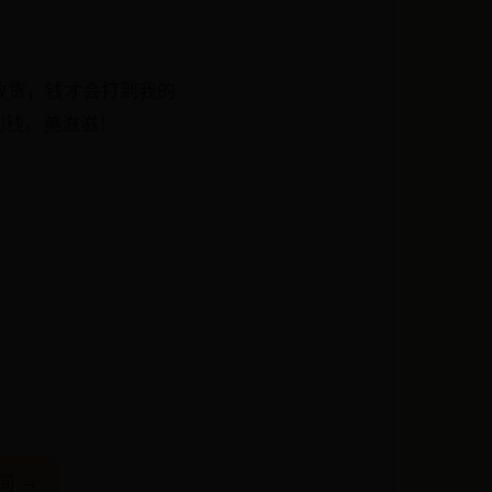
收货，钱才会打到我的
到钱，美滋滋！
间 →