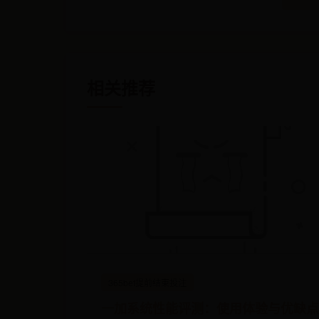
相关推荐
365bet提前结束投注
一加系统性能评测：使用体验与优缺点