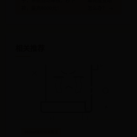
子，系统自动审核，秒下
幕亮度变暗
款，最高8000元！
怎么办？ →
相关推荐
365bet提前结束投注