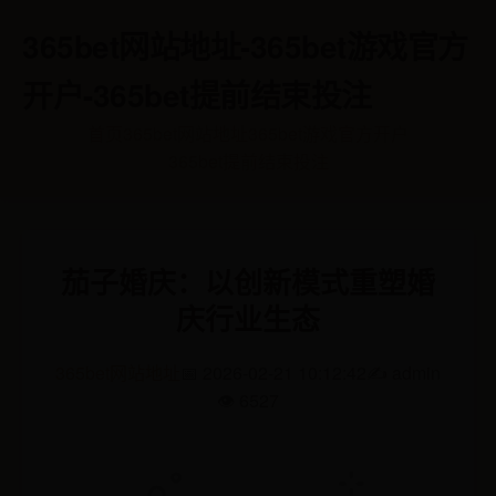
365bet网站地址-365bet游戏官方
开户-365bet提前结束投注
首页
365bet网站地址
365bet游戏官方开户
365bet提前结束投注
茄子婚庆：以创新模式重塑婚
庆行业生态
365bet网站地址
📅 2026-02-21 10:12:42
✍️ admin
👁️ 6527