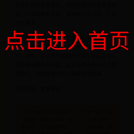
市场扩张及服务优化，例如加强商家审核与管
理，以保障服务品质，满足新人多元化、个性
化的需求。
点击进入首页
从打破信息壁垒到解决商家获客困境，再到持
续提升用户体验，茄子婚庆始终以创新为动
力。未来，平台表示将继续完善生态圈建设，
探索婚庆服务新形态，旨在为更多新人打造理
想婚礼，并持续推动行业健康有序发展。
返回搜狐，查看更多
← 上一篇: [新口子分享]
下一篇: 问答
【分享】酷鱼二次贷，鲨
- 小米手环
鱼白卡，手机回收类口
3NFC版，屏