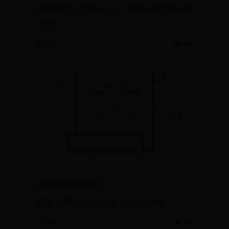
出勤率怎么算百分比？详解出勤率计算
方法
📅 01-11
❤️ 984
365bet游戏官方开户
魔兽世界钓鱼神器最快升级攻略
📅 08-28
❤️ 358