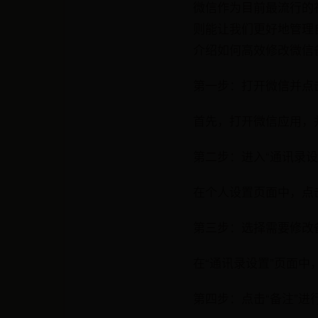
微信作为目前最流行的
则能让我们更好地管理
介绍如何高效修改微信
第一步：打开微信并点击
首先，打开微信应用，
第二步：进入“通讯录设
在个人设置页面中，点击
第三步：选择需要修改
在“通讯录设置”页面
第四步：点击“备注”进