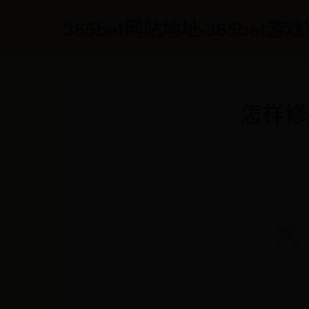
365bet网站地址-365bet
怎样修