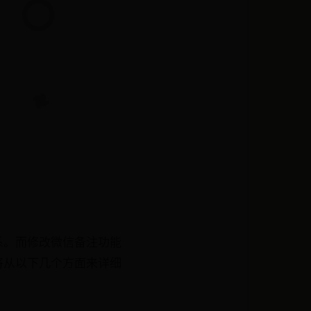
系。而修改微信备注功能
将从以下几个方面来详细