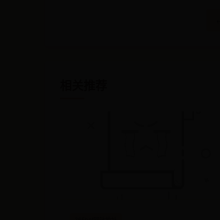
相关推荐
365bet网站地址