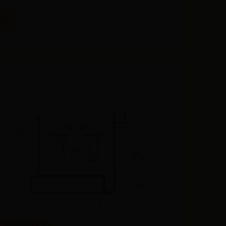
→
365bet网站地址