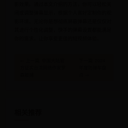
影效果。通过本文介绍的方法，你可以轻松关
闭或调整弹幕显示，根据个人喜好定制你的观
影环境。无论你是想彻底屏蔽弹幕还是仅仅对
其进行个性化调整，快手的弹幕设置都能满足
你的需求，让你享受更佳的短视频体验。
← 上一篇: 中国大陆官
下一篇: 2024
方证实台湾网络作家罗
年度防弹车盘
森被捕
点 →
相关推荐