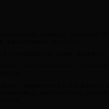
江人民美术出版社办的，面向全国发行。上世纪90年代初，最
牌，有着近30年的品牌积淀，影响了一代人。
一身，汇世界漫画精品于一体。杂志获第二届“国家期刊奖”
985年），双月刊（1986年至2000年），月刊（2001年至
前依旧在发行。
儿童读物，一本播报当代小学生生活、传递正能量的杂志，
轨小读者的有趣生活，展示自己的才艺和作品，结交志同道
默小品为主。