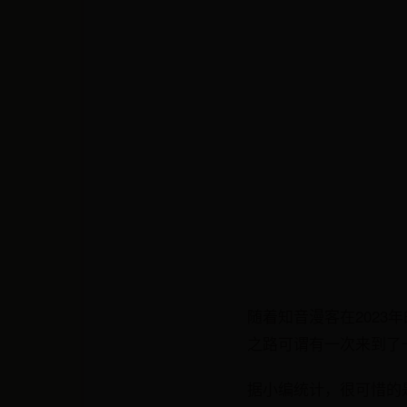
​​随着知音漫客在20
之路可谓有一次来到了
据小编统计，很可惜的