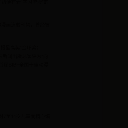
初便有着“学习型漫”的
类漫画连载刊物，曾经被
画报最高奖“金环奖；
年被新闻出版总署评为“向
届BIBF全国十佳动漫
对7至14岁儿童而精心编