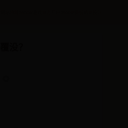
et网站地址
365bet游戏官方开户
365bet提前结束投注
覆没？