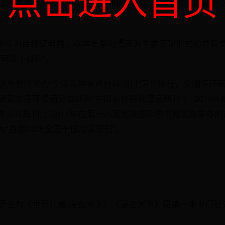
点击进入首页
《北京卡通》和《少年漫画》不同的是，《中国卡通》创刊之
位为中小学生。
岁的少年为目标读者群，以本土原创漫画为主要表现形式的益智
画版小百科”，
出版总署颁发的“全国百种重点社科期刊”荣誉称号，全国连环
化研究会连环漫画分会评为“中国最佳原创漫画期刊”； 2010
少儿报刊”；2011年在第十八届北京国际图书博览会举办的首
“首届BIBF全国十佳动漫报刊”。
已更名为《世界儿童·漫画天下》《漫画天下》是第一本专门针