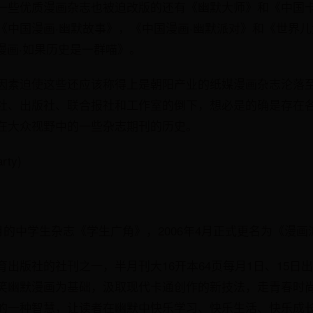
一些优质漫画杂志也被迫改版的还有《幽默大师》和《中国
《中国漫画·幽默故事》，《中国漫画·幽默派对》和《世界
漫画·如果历史是一群喵》。
因素迫使这些还应该称得上是朝阳产业的纸媒漫画杂志沦落
社、出版社、联合报社和工作室的倒下，想必是的确是存在
在大众视野中的一些杂志期刊的历史。
ty)
1月的中学生杂志《学生广角》，2006年4月正式更名为《漫
出版社的社刊之一，半月刊大16开本64页每月1日、15日
笑幽默漫画为基础，汲取现代卡通创作的新技法，走青春时
的一种智慧，让读者在幽默中快乐学习、快乐生活、快乐成