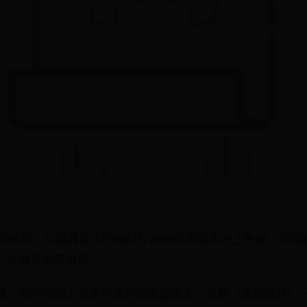
23年的休刊，又因其员工的爆料在2024年中再次冲上热搜，中
一个命运的转折点。
是，如今市面上真正存活的纯漫画杂志，仅剩《漫画派对》