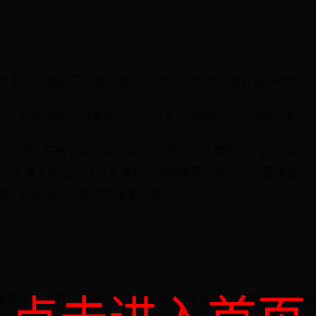
美术家协会漫画艺术委员会、 天津人民美术出版社主办的期刊
画，水墨漫画，肖像画为主，以专业漫画知识交流探讨学习
刊物。是教育部、中宣部指定国内动漫类刊物。2012年被评为
6月起，天津人美出版社与天津北方动漫集团合作，《中国漫画
画，并由黑白印刷改为全彩印刷。
由共青团中央主管，中国少年儿童出版社主办,中国卡通杂志社编