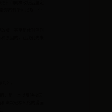
卡通》和同样改版后坚定
儿童漫画科学》以及一个
至改版，甚至是休刊停刊
各种原因的，让我们先来
画派对》。
出版，是一本以反映校园
尚和幽默轻松风格的漫画
长。