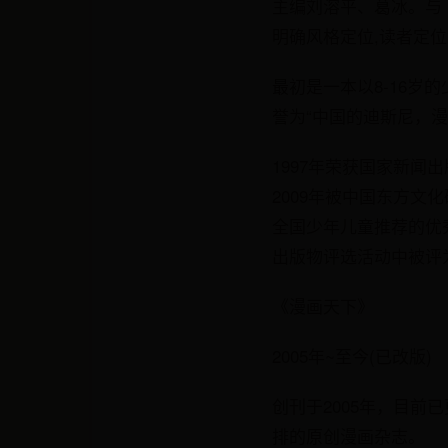
主编刘溶平、葛冰。与
明确风格定位,读者定
最初是一本以8-16
誉为“中国的迪斯尼，漫
1997年荣获国家新闻
2009年被中国东方文
全国少年儿童推荐的优秀
出版物评选活动中被评为
《漫画天下》
2005年~至今(已改版)
创刊于2005年，目前
排的原创漫画杂志。