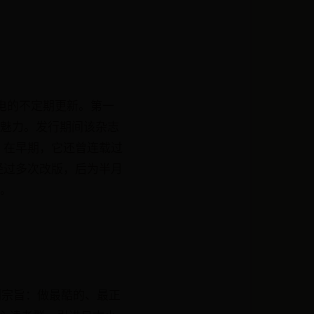
发电的不定期更新。第一
的魅力。发行期间该杂志
。在早期，它还曾连载过
经过多次改版，后为半月
）。
办刊宗旨：做最酷的、最正