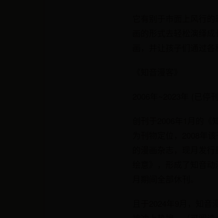
它有别于市面上风行的
画的形式去轻松演绎成
画，并让孩子们通过各
《知音漫客》
2006年~2023年 (已停刊
创刊于2006年1月
为刊物定位，2008
的漫画杂志，现月发行量
绘意》，形成了知音动漫
月期间全部休刊。
且于2024年9月，知
被冲上热搜。（可阅读