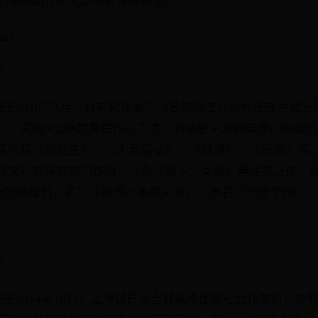
园》
)
停刊于2019年1月，目前只保留了同名的微信公众号还在为爱
》。采用大32K的黑白印刷方式，为读者呈现经典漫画连载
容包括《海贼王》、《火影忍者》、《银魂》、《死神》等
夜叉》这样的热门作品，以及《魔卡少女樱》等经典之作。
彩版的姊妹刊，名为《动漫水晶炫彩版》（原名《动漫学园》
)
停刊于2014年12月，上海碧日与吉林美术出版社合作发行，