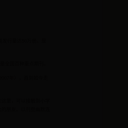
高发行量达50万册。是
，是全国百种重点期刊。
2007年），直到如今走
在这里，可以接触到小学
合的朋友。以刊登幽默连