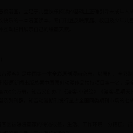
恶搞漫画，立足于儿童快乐阅读的基础上正确引导未成年人
长快乐的一本漫画读本，专门刊登反映家庭、校园及少年儿
种互动栏目展示自己的绘画天赋。
)
的《知音漫客》是中国第一本全彩原创漫画杂志，以原创、全彩
年该刊获原新闻出版总署中国原创动漫作品扶持项目第一名，是
700余万册。知音又创办了《漫客·小说绘》《漫客·星期天》
系列刊群，知音动漫期刊发行量占全国同类期刊市场的七成。但
音漫客因被曝漫画家的待遇很差，生活、工作环境十分糟糕；员
小编的前几期文章中有详细解读）