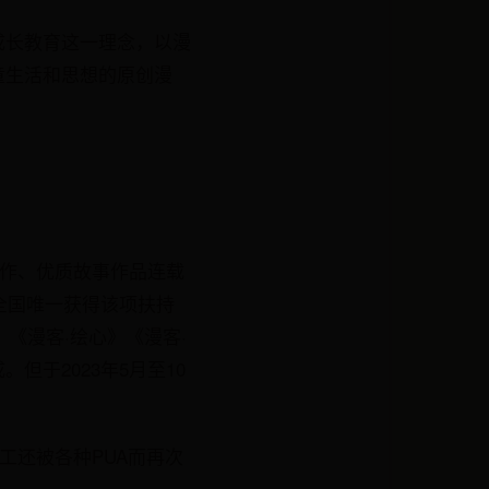
成长教育这一理念，以漫
童生活和思想的原创漫
制作、优质故事作品连载
全国唯一获得该项扶持
《漫客·绘心》《漫客·
于2023年5月至10
工还被各种PUA而再次