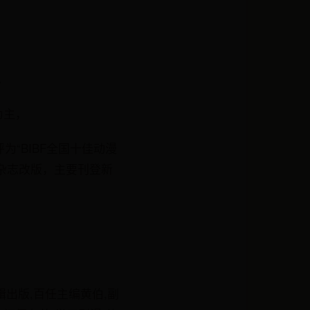
。
为主，
“BIBF全国十佳动漫
》杂志改版，主要刊登新
辑出版,百任主编黄伯,副