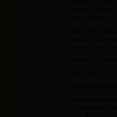
科普型杂志，原本都是
不移走幼儿科普路线的
IP养活一本杂志的《劲
那么，究竟是什么样的
的状态呢？这么多杂志
回顾且统计一下曾活跃
《漫画派对》(Comic Par
2001年~至今
前身是创刊于2001年
更名后的杂志是云南教育
生活为主要内容，以搞
杂志，提倡幽默是人生