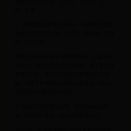
会换上攻击力较强，王钰栋、刘诚宇、王子
铭、李源一。
2，如果国足在客场比分领先，到时我们可能
会换上防守较强球员，胡荷韬、徐皓阳、汪海
健、拜合拉木。
特别是拜合拉木属于“搅屎棍”角色，具备一定
攻击力，同时又有很好防守属性。而王子铭自
带福将气质，他在北京国安只要首发就不进
球，只要下半场替补出场就会有进球，所以王
子铭被定位“超级替补”角色。
总之国足在西亚客场比赛，到时困难会比较
多。所以伊万多留一些后手预案是对的。
3月21日，担任国足客战沙特队主裁判是阿联