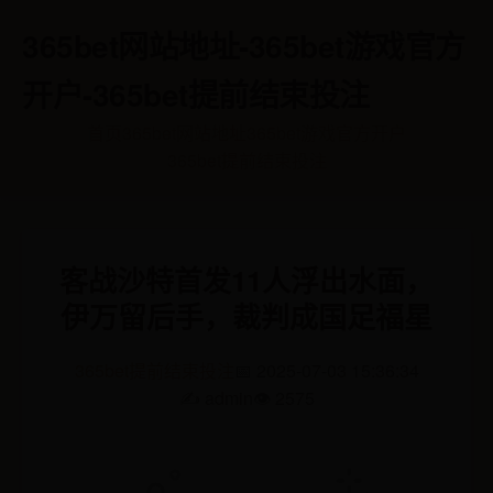
365bet网站地址-365bet游戏官方
开户-365bet提前结束投注
首页
365bet网站地址
365bet游戏官方开户
365bet提前结束投注
客战沙特首发11人浮出水面，
伊万留后手，裁判成国足福星
365bet提前结束投注
📅 2025-07-03 15:36:34
✍️ admin
👁️ 2575