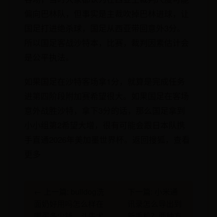
偏向巴林队，但事实是主裁吹掉巴林进球，让
国足打进绝杀球，国足从西亚带回意外3分。
所以国足客战沙特本，比赛，裁判因素估计会
是公平执法。
如果国足在沙特客场拿1分，就算是完成任务
进第四阶段附加赛希望很大。如果国足在客场
意外战胜沙特，拿下3分的话，那么国足拿到
小小组第2希望大增，很有可能会跟日本队携
手直通2026年美加墨世界杯。返回搜狐，查看
更多
← 上一篇: bulldog洗
下一篇: 小米通
面奶好用吗怎么样在
讯录怎么导出到
哪买多少钱，斗牛犬
新手机？两种方