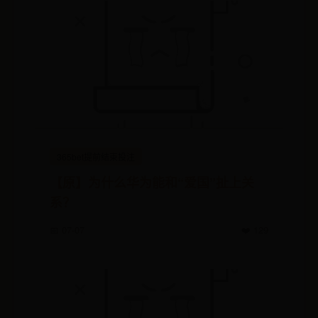
365bet提前结束投注
【原】为什么华为能和“爱国”扯上关
系？
📅 07-07
❤️ 129