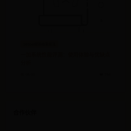
365bet提前结束投注
一加系统性能评测：使用体验与优缺点
分析
📅 06-30
❤️ 764
合作伙伴