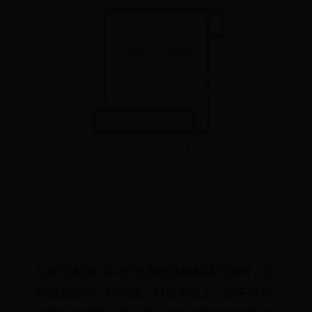
在寻找本田CR-V的包真皮座椅解决方案时，您
可能会遇到一些挑战。目前市面上，由于材料