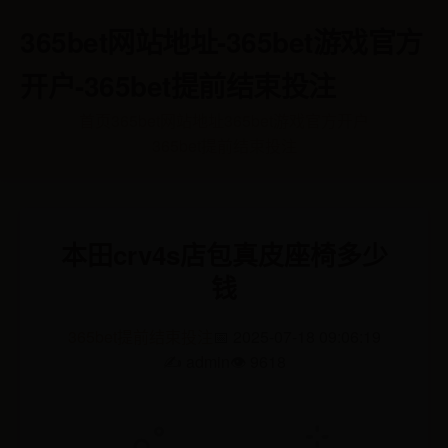
365bet网站地址-365bet游戏官方
开户-365bet提前结束投注
首页
365bet网站地址
365bet游戏官方开户
365bet提前结束投注
本田crv4s店包真皮座椅多少
钱
365bet提前结束投注
📅 2025-07-18 09:06:19
✍️ admin
👁️ 9618