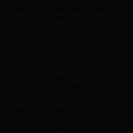
的更新和成本考虑，真正的真皮座椅供应相对
有限。大部分汽车座椅采用的是仿皮或者合成
材料，这些材料在质感和舒适度上已经接近真
皮，但价格更为亲民。
价格区间：尽管4S店可能不提供全真皮座椅作
为标准配置，但市场上存在一些高品质的座椅
套件，比如使用高质量的仿皮或合成材料，这
些产品通常定价在1000元左右，足以满足大部
分需求。选择一个耐用且易于拆卸的坐垫，不
仅可满足您的预算，还能确保座椅的舒适度和
个性化。
材质选择：对于内饰的材质，皮革和化纤是常
见的选项。皮革虽然质感上佳，但价格相对较
高且容易受到环境因素的影响。化纤材质则更