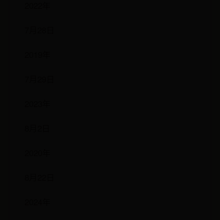
2022年
7月28日
2019年
7月29日
2023年
8月2日
2020年
8月22日
2024年