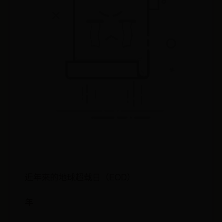
近年來的地球超载日（EOD）
年