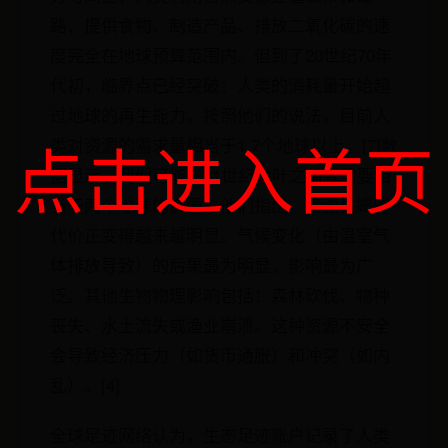
路、提供食物、制造产品、排放二氧化碳的速
度完全在地球预算范围内。但到了20世纪70年
代初，临界点已经突破：人类的消耗量开始超
过地球的再生能力。按照他们的说法，目前人
点击进入首页
类对资源的需求量相当于1.7个地球以上。[7]数
据显示，我们可能在21世纪中叶之前就需要相
当于两个地球的资源。他们指出，资源枯竭的
代价正变得越来越明显。气候变化（由温室气
体排放导致）的后果最为明显，影响最为广
泛。其他生物物理影响包括：森林砍伐、物种
丧失、水土流失或渔业崩溃。这种资源不安全
会导致经济压力（如货币通胀）和冲突（如内
乱）。[4]
全球足迹网络认为，生态足迹账户记录了人类